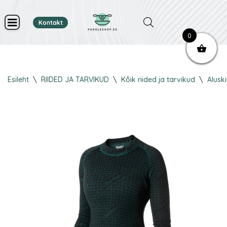
Kontakt
Skip
0
to
content
Esileht
\
RIIDED JA TARVIKUD
\
Kõik riided ja tarvikud
\
Aluski