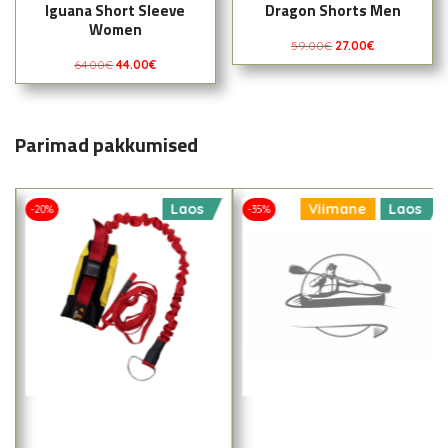
Iguana Short Sleeve
Dragon Shorts Men
Women
59.00
€
27.00
€
64.00
€
44.00
€
Parimad pakkumised
Laos
Viimane
Laos
-20%
-35%