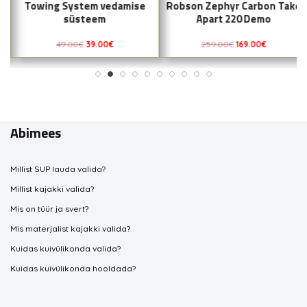
Towing System vedamise
Robson Zephyr Carbon Take
süsteem
Apart 220 Demo
49.00
€
39.00
€
259.00
€
169.00
€
Abimees
Millist SUP lauda valida?
Millist kajakki valida?
Mis on tüür ja svert?
Mis materjalist kajakki valida?
Kuidas kuivülikonda valida?
Kuidas kuivülikonda hooldada?