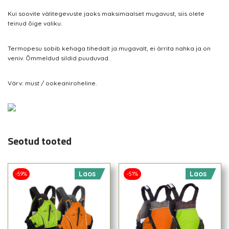
Kui soovite välitegevuste jaoks maksimaalset mugavust, siis olete
teinud õige valiku.
Termopesu sobib kehaga tihedalt ja mugavalt, ei ärrita nahka ja on
veniv. Õmmeldud sildid puuduvad.
Värv: must / ookeaniroheline.
Seotud tooted
Laos
Laos
-59%
-51%