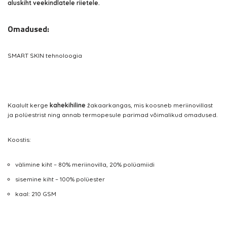
aluskiht veekindlatele riietele.
Omadused:
SMART SKIN tehnoloogia
Kaalult kerge
kahekihiline
žakaarkangas, mis koosneb meriinovillast
ja polüestrist ning annab termopesule parimad võimalikud omadused.
Koostis:
välimine kiht – 80% meriinovilla, 20% polüamiidi
sisemine kiht – 100% polüester
kaal: 210 GSM