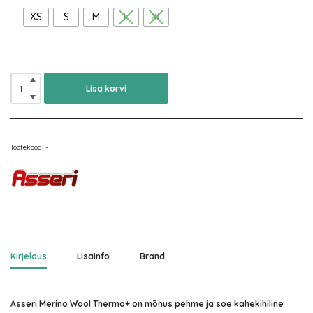
XS
S
M
L
XL
Lisa korvi
Tootekood:
-
Kirjeldus
Lisainfo
Brand
Asseri Merino Wool Thermo+ on mõnus pehme ja soe kahekihiline