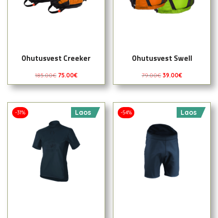
Ohutusvest Creeker
Ohutusvest Swell
185.00
€
75.00
€
79.00
€
39.00
€
Laos
Laos
-31%
-54%