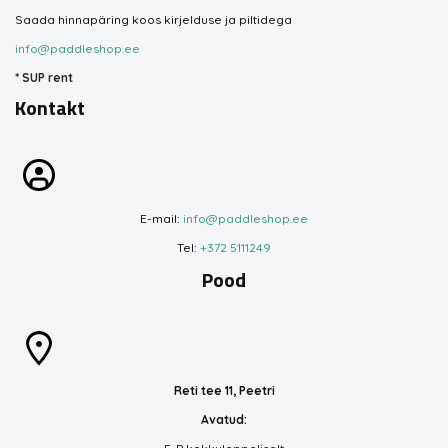
Saada hinnapäring koos kirjelduse ja piltidega
info@paddleshop.ee
*
SUP rent
Kontakt
E-mail:
info@paddleshop.ee
Tel:
+372 5111249
Pood
Reti tee 11, Peetri
Avatud: