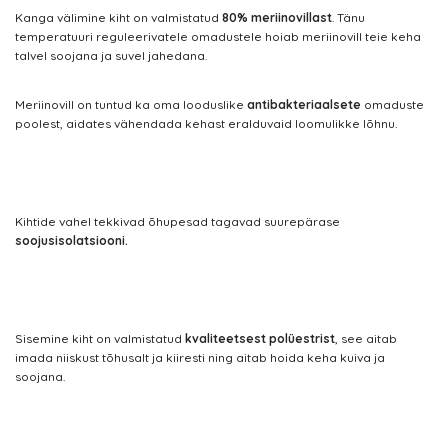
Kanga välimine kiht on valmistatud
80% meriinovillast
. Tänu
temperatuuri reguleerivatele omadustele hoiab meriinovill teie keha
talvel soojana ja suvel jahedana.
Meriinovill on tuntud ka oma looduslike
antibakteriaalsete
omaduste
poolest, aidates vähendada kehast eralduvaid loomulikke lõhnu.
Kihtide vahel tekkivad õhupesad tagavad suurepärase
soojusisolatsiooni.
Sisemine kiht on valmistatud
kvaliteetsest polüestrist
, see aitab
imada niiskust tõhusalt ja kiiresti ning aitab hoida keha kuiva ja
soojana.