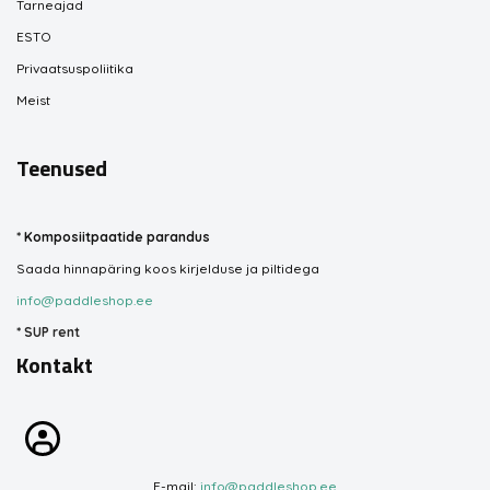
Tarneajad
ESTO
Privaatsuspoliitika
Meist
Teenused
*
Komposiitpaatide parandus
Saada hinnapäring koos kirjelduse ja piltidega
info@paddleshop.ee
*
SUP rent
Kontakt
E-mail:
info@paddleshop.ee