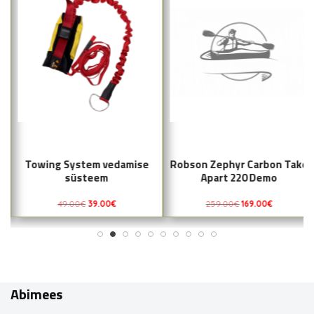
Towing System vedamise
Robson Zephyr Carbon Take
süsteem
Apart 220 Demo
49.00
€
39.00
€
259.00
€
169.00
€
Abimees