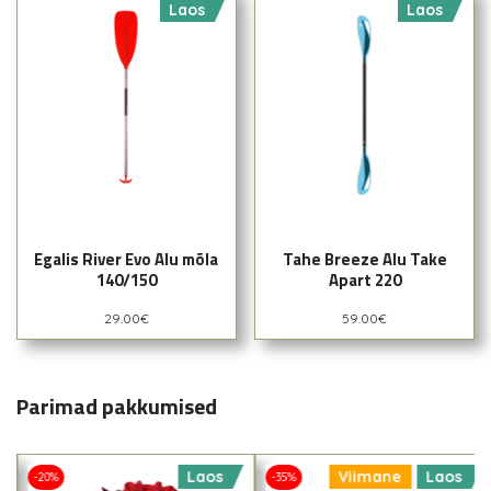
Laos
Laos
Egalis River Evo Alu mõla
Tahe Breeze Alu Take
140/150
Apart 220
29.00
€
59.00
€
Parimad pakkumised
Laos
Viimane
Laos
-20%
-35%