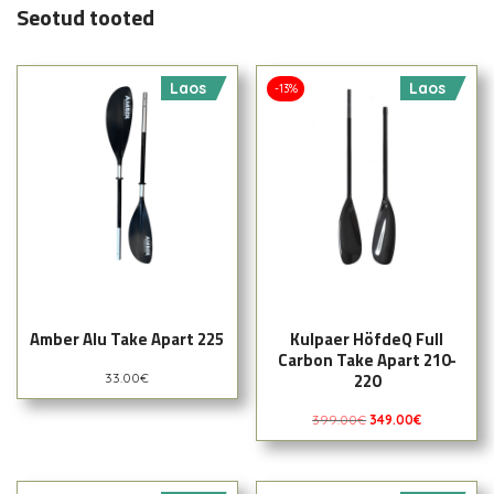
Seotud tooted
Laos
Laos
-13%
Amber Alu Take Apart 225
Kulpaer HöfdeQ Full
Carbon Take Apart 210-
220
33.00
€
399.00
€
349.00
€