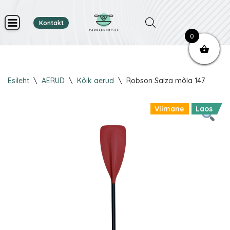
Kontakt
Skip
0
to
content
Esileht
\
AERUD
\
Kõik aerud
\
Robson Salza mõla 147
Viimane
Laos