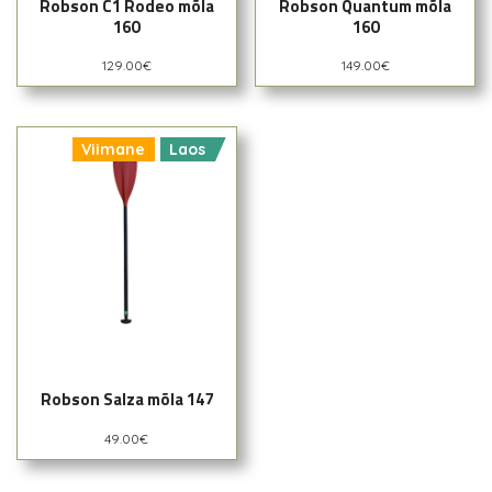
Robson C1 Rodeo mõla
Robson Quantum mõla
160
160
129.00
€
149.00
€
Viimane
Laos
Robson Salza mõla 147
49.00
€