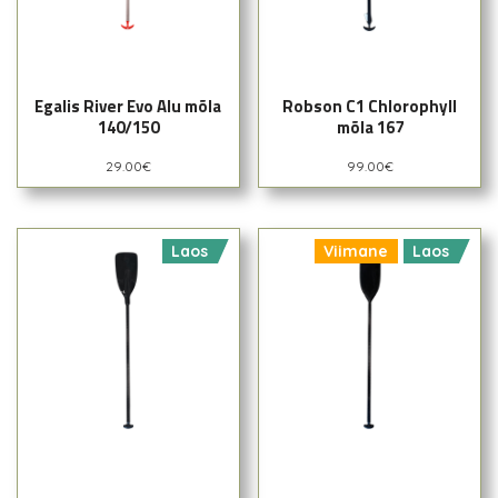
Egalis River Evo Alu mõla
Robson C1 Chlorophyll
140/150
mõla 167
29.00
€
99.00
€
Laos
Viimane
Laos