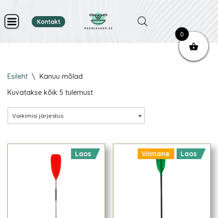
Kontakt
Skip
0
to
content
Esileht
\
Kanuu mõlad
Kuvatakse kõik 5 tulemust
Laos
Viimane
Laos