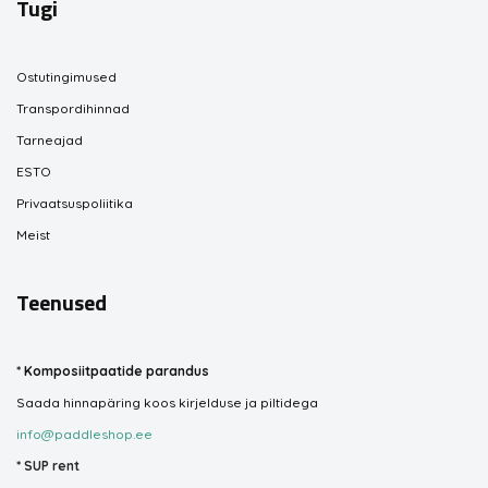
Tugi
Ostutingimused
Transpordihinnad
Tarneajad
ESTO
Privaatsuspoliitika
Meist
Teenused
*
Komposiitpaatide parandus
Saada hinnapäring koos kirjelduse ja piltidega
info@paddleshop.ee
*
SUP rent