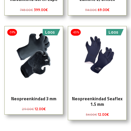
748.00
€
399.00
€
114.00
€
69.00
€
Laos
Laos
-59%
-65%
Neopreenkindad 3 mm
Neopreenkindad Seaflex
1.5 mm
29.00
€
12.00
€
34.00
€
12.00
€