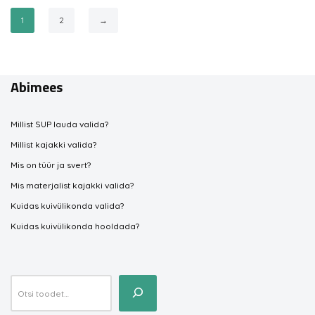
1
2
→
Abimees
Millist SUP lauda valida?
Millist kajakki valida?
Mis on tüür ja svert?
Mis materjalist kajakki valida?
Kuidas kuivülikonda valida?
Kuidas kuivülikonda hooldada?