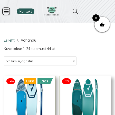
Kontakt
Skip
0
to
content
Esileht
\
Võhandu
Kuvatakse 1–24 tulemust 44-st
Uus!
Laos
-54%
-60%