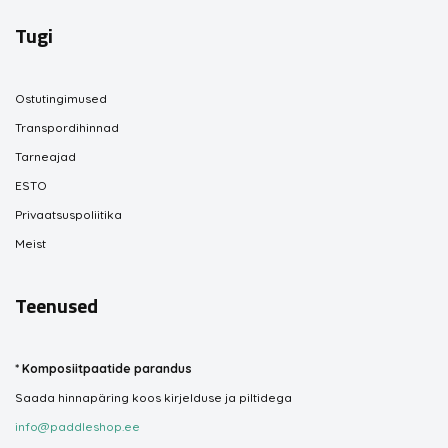
Tugi
Ostutingimused
Transpordihinnad
Tarneajad
ESTO
Privaatsuspoliitika
Meist
Teenused
*
Komposiitpaatide parandus
Saada hinnapäring koos kirjelduse ja piltidega
info@paddleshop.ee