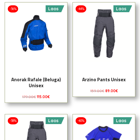
Laos
Laos
-36%
-44%
Anorak Rafale (Beluga)
Arzino Pants Unisex
Unisex
159.00
€
89.00
€
179.00
€
115.00
€
Laos
Laos
-38%
-40%