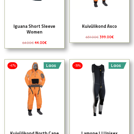
Iguana Short Sleeve
Kuivülikond Asco
Women
651.00
€
399.00
€
64.00
€
44.00
€
Laos
Laos
-47%
-39%
Kuivülikond North Cape
Lamone LJ Unisex