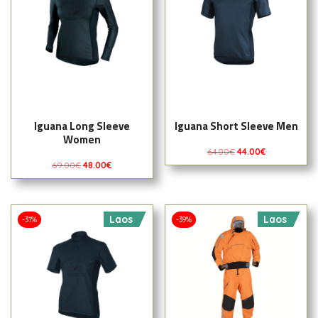
Iguana Long Sleeve
Iguana Short Sleeve Men
Women
64.00
€
44.00
€
69.00
€
48.00
€
Laos
Laos
-31%
-39%