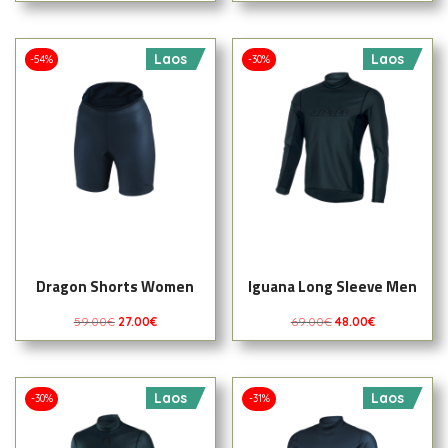
Laos
Laos
-54%
-30%
Dragon Shorts Women
Iguana Long Sleeve Men
59.00
€
27.00
€
69.00
€
48.00
€
Laos
Laos
-30%
-31%