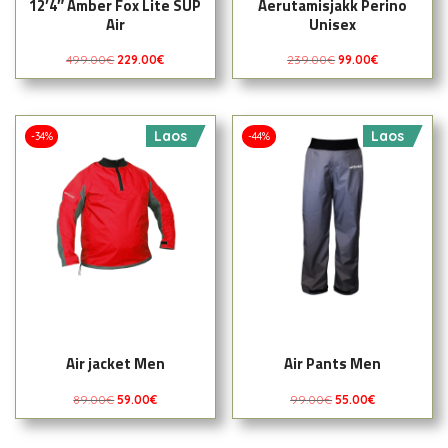
12’4″ Amber Fox Lite SUP
Aerutamisjakk Perino
Air
Unisex
499.00
€
229.00
€
239.00
€
99.00
€
Laos
Laos
-34%
-44%
Air jacket Men
Air Pants Men
89.00
€
59.00
€
99.00
€
55.00
€