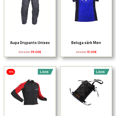
Aupa Drypants Unisex
Beluga särk Men
159.00
€
99.00
€
25.00
€
15.00
€
Laos
Laos
-46%