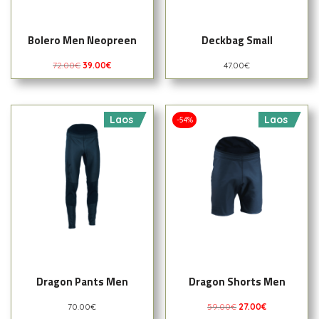
Bolero Men Neopreen
Deckbag Small
72.00
€
39.00
€
47.00
€
Laos
Laos
-54%
Dragon Pants Men
Dragon Shorts Men
70.00
€
59.00
€
27.00
€