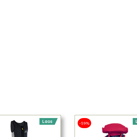
Laos
-59%