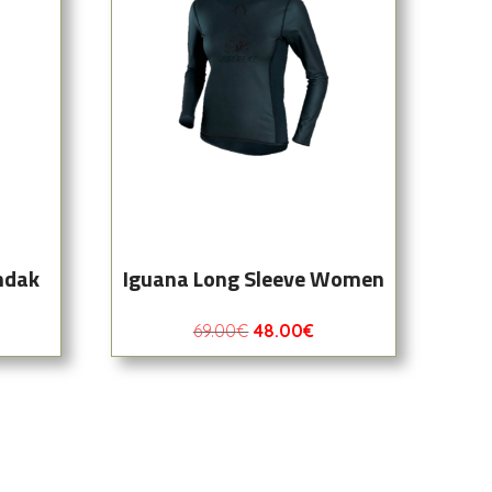
ndak
Iguana Long Sleeve Women
69.00
€
48.00
€