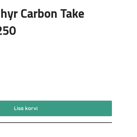
hyr Carbon Take
250
Lisa korvi