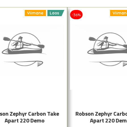
Viimane
Laos
Viiman
-36%
son Zephyr Carbon Take
Robson Zephyr Carb
Apart 220 Demo
Apart 220 De