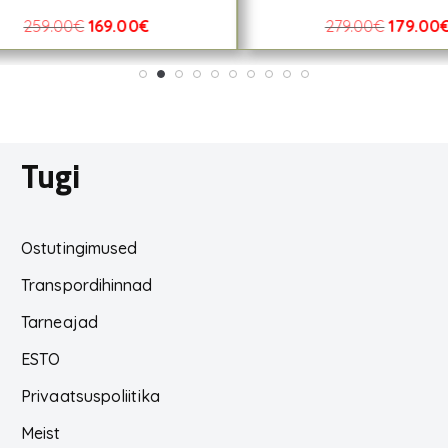
259.00
€
169.00
€
279.00
€
179.00
Tugi
Ostutingimused
Transpordihinnad
Tarneajad
ESTO
Privaatsuspoliitika
Meist