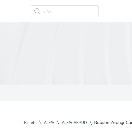
Skip
to
content
Esileht
\
ALE%
\
ALE% AERUD
\
Robson Zephyr Ca