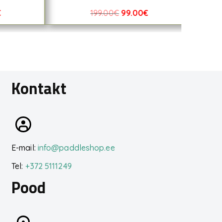
€
199.00
€
99.00
€
Kontakt
E-mail:
info@paddleshop.ee
Tel:
+372 5111249
Pood