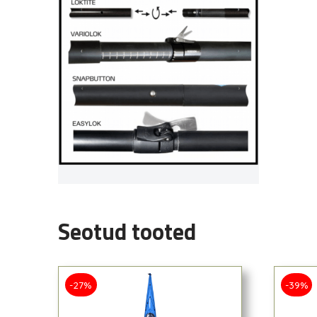
Seotud tooted
-27%
-39%