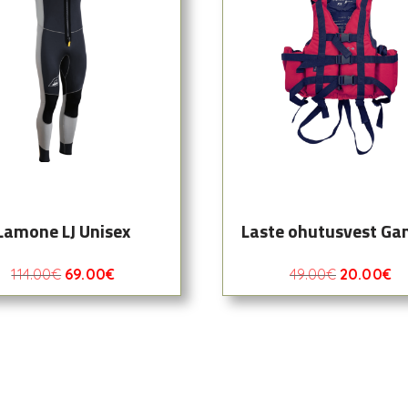
Lamone LJ Unisex
Laste ohutusvest Ga
114.00
€
69.00
€
49.00
€
20.00
€