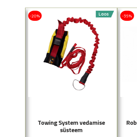
Laos
Laos
-20%
-35%
ng Belt
Towing System vedamise
Rob
süsteem