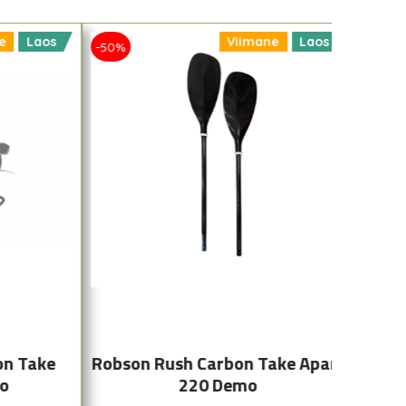
e
Laos
Viimane
Laos
-50%
-40%
on Take
Robson Rush Carbon Take Apart
mo
220 Demo