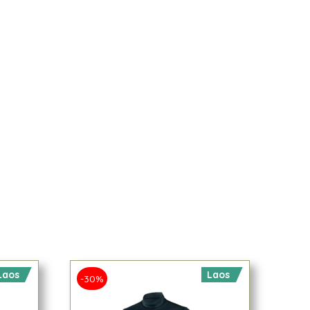
Laos
Laos
-30%