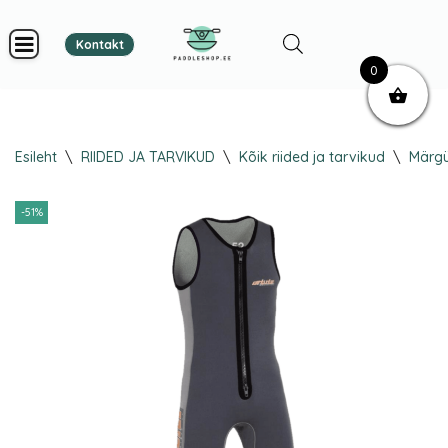
Kontakt
Skip
0
to
content
Esileht
\
RIIDED JA TARVIKUD
\
Kõik riided ja tarvikud
\
Märgü
-51%