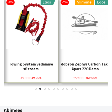
Laos
Viimane
Laos
-20%
-35%
Towing System vedamise
Robson Zephyr Carbon Take
süsteem
Apart 220 Demo
49.00
€
39.00
€
259.00
€
169.00
€
Abimees