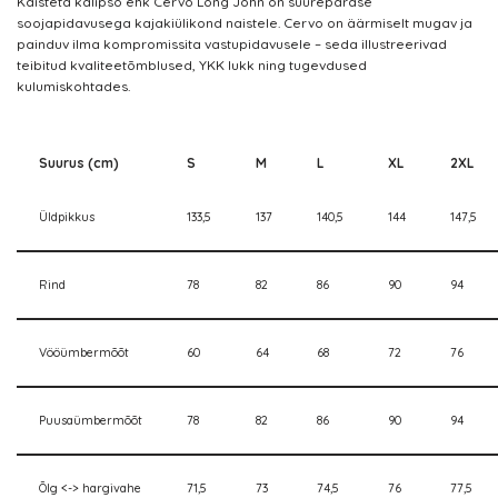
Käisteta kalipso ehk Cervo Long John on suurepärase
soojapidavusega kajakiülikond naistele. Cervo on äärmiselt mugav ja
painduv ilma kompromissita vastupidavusele – seda illustreerivad
teibitud kvaliteetõmblused, YKK lukk ning tugevdused
kulumiskohtades.
Suurus (cm)
S
M
L
XL
2XL
Üldpikkus
133,5
137
140,5
144
147,5
Rind
78
82
86
90
94
Vööümbermõõt
60
64
68
72
76
Puusaümbermõõt
78
82
86
90
94
Õlg <-> hargivahe
71,5
73
74,5
76
77,5