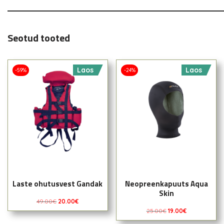
Seotud tooted
Laos
Laos
-59%
-24%
Laste ohutusvest Gandak
Neopreenkapuuts Aqua
Skin
49.00
€
20.00
€
25.00
€
19.00
€