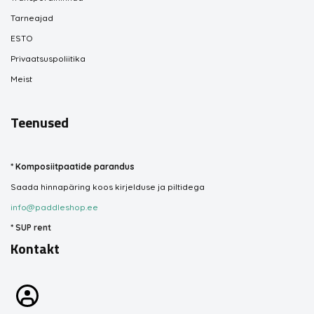
Tarneajad
ESTO
Privaatsuspoliitika
Meist
Teenused
*
Komposiitpaatide parandus
Saada hinnapäring koos kirjelduse ja piltidega
info@paddleshop.ee
*
SUP rent
Kontakt