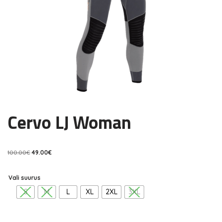
Cervo LJ Woman
100.00
€
49.00
€
Vali suurus
S
M
L
XL
2XL
3XL