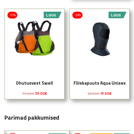
Laos
Laos
-51%
-24%
Ohutusvest Swell
Fliiskapuuts Aqua Unisex
79.00
€
39.00
€
25.00
€
19.00
€
Parimad pakkumised