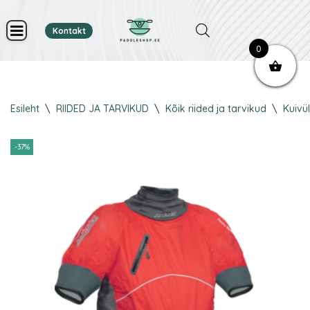
Kontakt
Skip
0
to
content
Esileht
\
RIIDED JA TARVIKUD
\
Kõik riided ja tarvikud
\
Kuivü
-37%