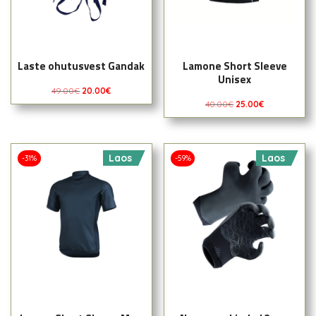
Laste ohutusvest Gandak
Lamone Short Sleeve
Unisex
49.00
€
20.00
€
40.00
€
25.00
€
Laos
Laos
-31%
-59%