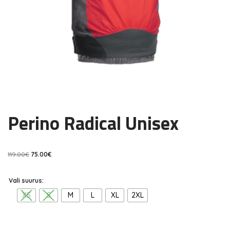
Perino Radical Unisex
119.00
€
75.00
€
Vali suurus:
XS
S
M
L
XL
2XL