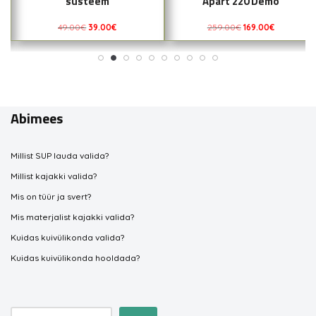
süsteem
Apart 220 Demo
49.00
€
39.00
€
259.00
€
169.00
€
Abimees
Millist SUP lauda valida?
Millist kajakki valida?
Mis on tüür ja svert?
Mis materjalist kajakki valida?
Kuidas kuivülikonda valida?
Kuidas kuivülikonda hooldada?