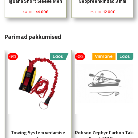
Iguana Short Sleeve Men
Neopreenkindad 3 mm
64.00
€
44.00
€
29.00
€
12.00
€
Parimad pakkumised
Laos
Viimane
Laos
-20%
-35%
Towing System vedamise
Robson Zephyr Carbon Take