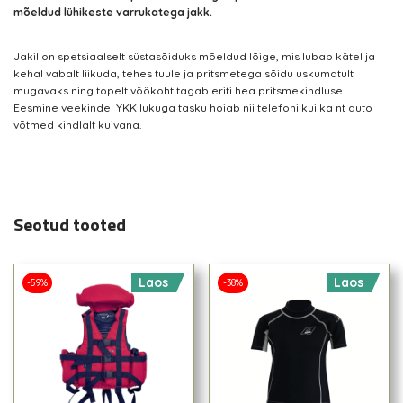
mõeldud lühikeste varrukatega jakk.
Jakil on spetsiaalselt süstasõiduks mõeldud lõige, mis lubab kätel ja
kehal vabalt liikuda, tehes tuule ja pritsmetega sõidu uskumatult
mugavaks ning topelt vöökoht tagab eriti hea pritsmekindluse.
Eesmine veekindel YKK lukuga tasku hoiab nii telefoni kui ka nt auto
võtmed kindlalt kuivana.
Seotud tooted
Laos
Laos
-59%
-38%