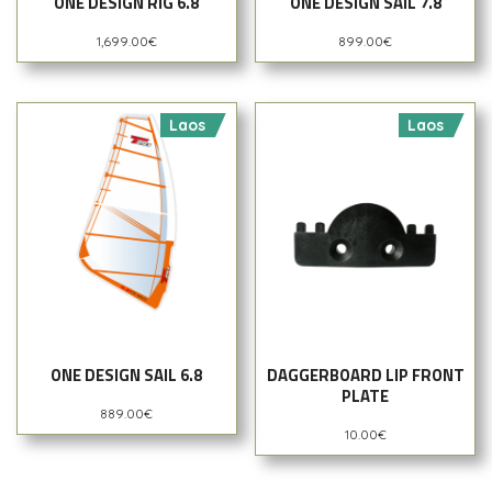
ONE DESIGN RIG 6.8
ONE DESIGN SAIL 7.8
1,699.00
€
899.00
€
Laos
Laos
ONE DESIGN SAIL 6.8
DAGGERBOARD LIP FRONT
PLATE
889.00
€
10.00
€