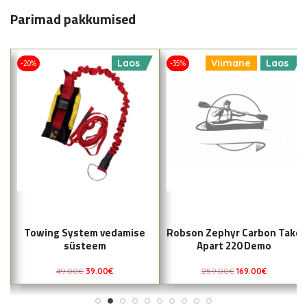
Parimad pakkumised
Laos
Viimane
Laos
-20%
-35%
Towing System vedamise
Robson Zephyr Carbon Take
süsteem
Apart 220 Demo
49.00
€
39.00
€
259.00
€
169.00
€