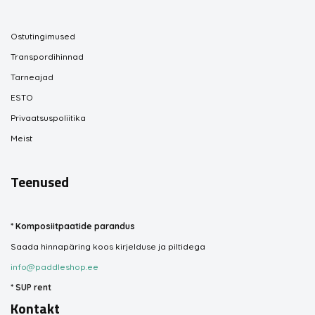
Ostutingimused
Transpordihinnad
Tarneajad
ESTO
Privaatsuspoliitika
Meist
Teenused
*
Komposiitpaatide parandus
Saada hinnapäring koos kirjelduse ja piltidega
info@paddleshop.ee
*
SUP rent
Kontakt