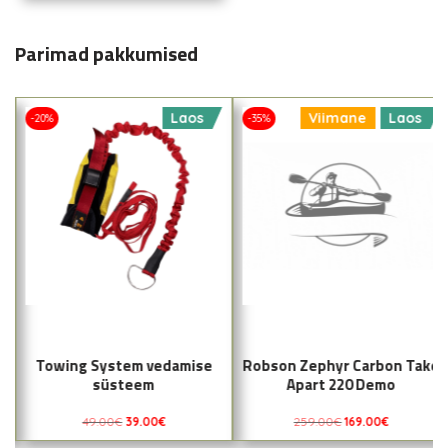
Parimad pakkumised
Laos
Viimane
Laos
-20%
-35%
Towing System vedamise
Robson Zephyr Carbon Take
süsteem
Apart 220 Demo
49.00
€
39.00
€
259.00
€
169.00
€