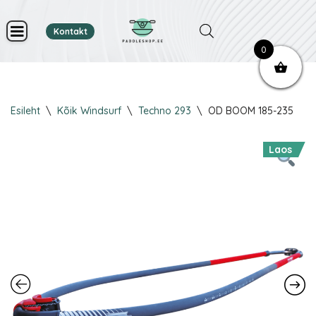
Kontakt
Skip
0
to
content
Esileht
\
Kõik Windsurf
\
Techno 293
\
OD BOOM 185-235
Laos