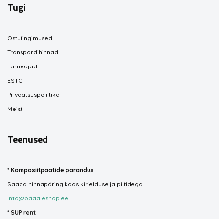
Tugi
Ostutingimused
Transpordihinnad
Tarneajad
ESTO
Privaatsuspoliitika
Meist
Teenused
*
Komposiitpaatide parandus
Saada hinnapäring koos kirjelduse ja piltidega
info@paddleshop.ee
*
SUP rent