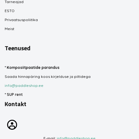
Tarneajad
ESTO
Privaatsuspoliitika
Meist
Teenused
*
Komposiitpaatide parandus
Saada hinnapäring koos kirjelduse ja piltidega
info@paddleshop.ee
*
SUP rent
Kontakt
E-mail:
info@paddleshop.ee