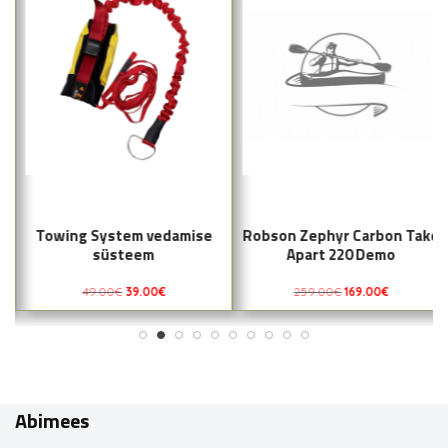
Towing System vedamise
Robson Zephyr Carbon Take
süsteem
Apart 220 Demo
49.00
€
39.00
€
259.00
€
169.00
€
Abimees