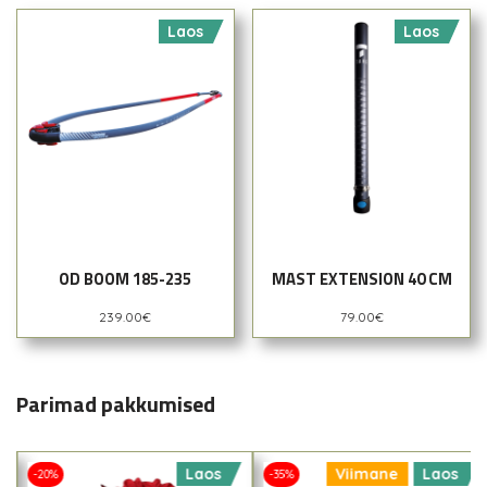
Laos
Laos
OD BOOM 185-235
MAST EXTENSION 40 CM
239.00
€
79.00
€
Parimad pakkumised
Laos
Viimane
Laos
-20%
-35%