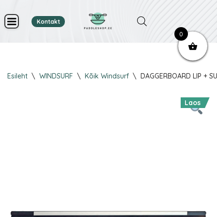
Kontakt
Skip
0
to
content
Esileht
\
WINDSURF
\
Kõik Windsurf
\
DAGGERBOARD LIP + S
Laos