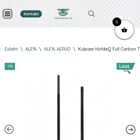
Kontakt
Skip
0
to
content
Esileht
\
ALE%
\
ALE% AERUD
\
Kulpaer HöfdeQ Full Carbon 
Laos
-13%