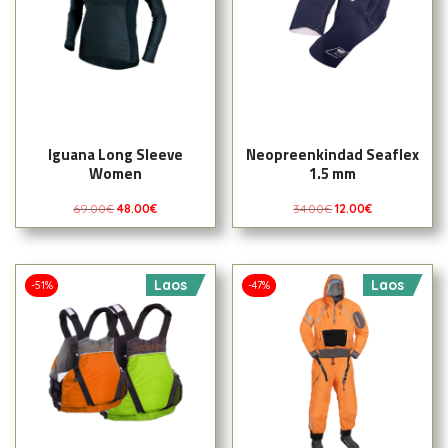
Iguana Long Sleeve
Neopreenkindad Seaflex
Women
1.5 mm
69.00
€
48.00
€
34.00
€
12.00
€
Laos
Laos
-51%
-47%