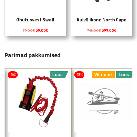
Ohutusvest Swell
Kuivülikond North Cape
79.00
€
39.00
€
748.00
€
399.00
€
Parimad pakkumised
Laos
Viimane
Laos
-20%
-35%