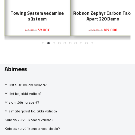
Towing System vedamise
Robson Zephyr Carbon Take
süsteem
Apart 220 Demo
49.00
€
39.00
€
259.00
€
169.00
€
Abimees
Millist SUP lauda valida?
Millist kajakki valida?
Mis on tüür ja svert?
Mis materjalist kajakki valida?
Kuidas kuivülikonda valida?
Kuidas kuivülikonda hooldada?