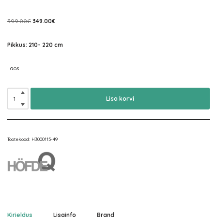
399.00
€
349.00
€
Pikkus: 210- 220 cm
Laos
Lisa korvi
Tootekood:
H3000115-49
Kirjeldus
Lisainfo
Brand