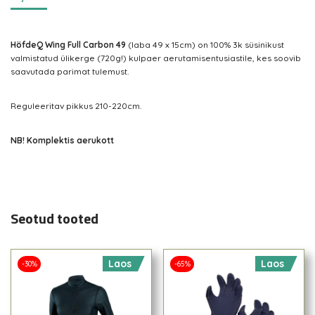
HöfdeQ Wing Full Carbon 49
(laba 49 x 15cm) on 100% 3k süsinikust
valmistatud ülikerge (720g!) kulpaer aerutamisentusiastile, kes soovib
saavutada parimat tulemust.
Reguleeritav pikkus 210-220cm.
NB! Komplektis aerukott
Seotud tooted
Laos
Laos
-30%
-65%