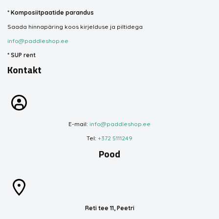
*
Komposiitpaatide parandus
Saada hinnapäring koos kirjelduse ja piltidega
info@paddleshop.ee
*
SUP rent
Kontakt
E-mail:
info@paddleshop.ee
Tel:
+372 5111249
Pood
Reti tee 11, Peetri