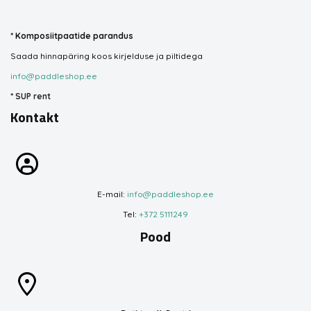
*
Komposiitpaatide parandus
Saada hinnapäring koos kirjelduse ja piltidega
info@paddleshop.ee
*
SUP rent
Kontakt
E-mail:
info@paddleshop.ee
Tel:
+372 5111249
Pood