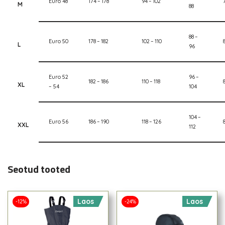
Euro 48
174 – 178
94 – 102
M
88
88 –
Euro 50
178 – 182
102 – 110
L
96
Euro 52
96 –
182 – 186
110 – 118
XL
– 54
104
104 –
Euro 56
186 – 190
118 – 126
XXL
112
Seotud tooted
Laos
Laos
-12%
-24%