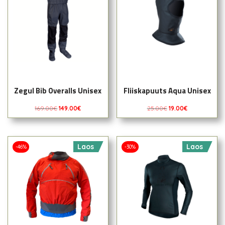
Zegul Bib Overalls Unisex
Fliiskapuuts Aqua Unisex
169.00
€
149.00
€
25.00
€
19.00
€
Laos
Laos
-46%
-30%