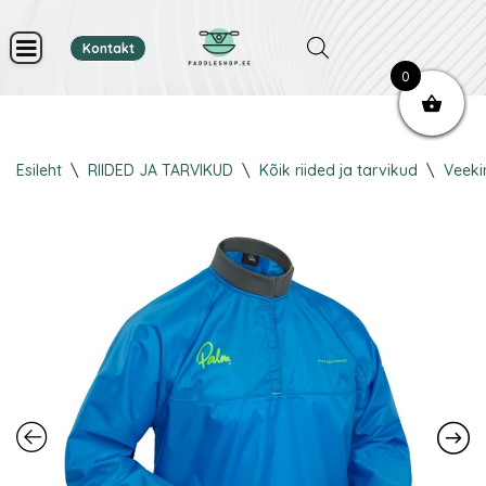
Kontakt
Skip
0
to
content
Esileht
\
RIIDED JA TARVIKUD
\
Kõik riided ja tarvikud
\
Veeki