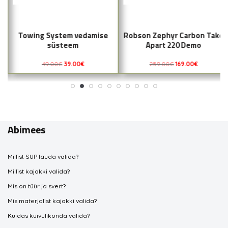
Towing System vedamise
Robson Zephyr Carbon Take
süsteem
Apart 220 Demo
49.00
€
39.00
€
259.00
€
169.00
€
Abimees
Millist SUP lauda valida?
Millist kajakki valida?
Mis on tüür ja svert?
Mis materjalist kajakki valida?
Kuidas kuivülikonda valida?