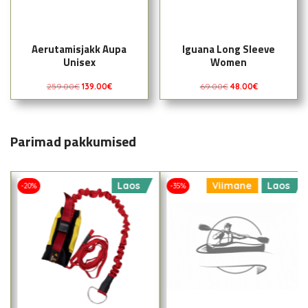
Aerutamisjakk Aupa
Iguana Long Sleeve
Unisex
Women
259.00
€
139.00
€
69.00
€
48.00
€
Parimad pakkumised
Laos
Viimane
Laos
-20%
-35%