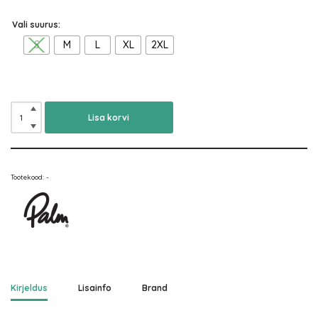
Vali suurus:
S
M
L
XL
2XL
Lisa korvi
Tootekood:
-
Kirjeldus
Lisainfo
Brand