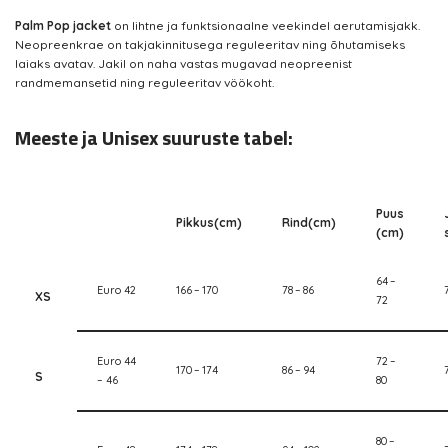
Palm Pop jacket
on lihtne ja funktsionaalne veekindel aerutamisjakk.
Neopreenkrae on takjakinnitusega reguleeritav ning õhutamiseks
laiaks avatav. Jakil on naha vastas mugavad neopreenist
randmemansetid ning reguleeritav vöökoht.
Meeste ja Unisex suuruste tabel:
Puus
Pikkus(cm)
Rind(cm)
(cm)
64 –
Euro 42
166 – 170
78 – 86
XS
72
Euro 44
72 –
170 – 174
86 – 94
S
– 46
80
80 –