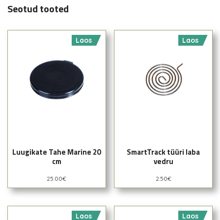
Seotud tooted
Laos
Laos
Luugikate Tahe Marine 20
SmartTrack tüüri laba
cm
vedru
25.00
€
2.50
€
Laos
Laos