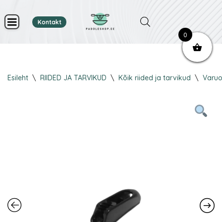
Kontakt
Skip
0
to
content
Esileht
\
RIIDED JA TARVIKUD
\
Kõik riided ja tarvikud
\
Varu