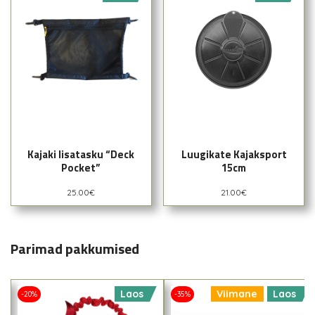
Kajaki lisatasku “Deck
Luugikate Kajaksport
Pocket”
15cm
25.00
€
21.00
€
Parimad pakkumised
Laos
Viimane
Laos
-20%
-35%