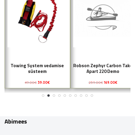
Towing System vedamise
Robson Zephyr Carbon Take
süsteem
Apart 220 Demo
49.00
€
39.00
€
259.00
€
169.00
€
Abimees