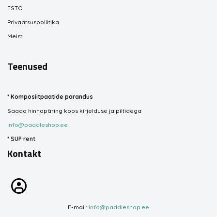
ESTO
Privaatsuspoliitika
Meist
Teenused
*
Komposiitpaatide parandus
Saada hinnapäring koos kirjelduse ja piltidega
info@paddleshop.ee
*
SUP rent
Kontakt
E-mail:
info@paddleshop.ee