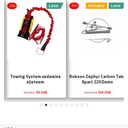
Laos
Viimane
Laos
-20%
-35%
Towing System vedamise
Robson Zephyr Carbon Take
süsteem
Apart 220 Demo
49.00
€
39.00
€
259.00
€
169.00
€