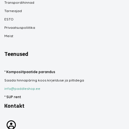
Transpordihinnad
Tarneajad
ESTO
Privaatsuspoliitika
Meist
Teenused
*
Komposiitpaatide parandus
Saada hinnapäring koos kirjelduse ja piltidega
info@paddleshop.ee
*
SUP rent
Kontakt