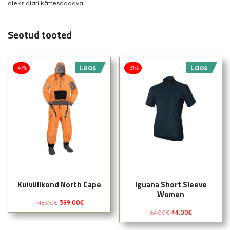
oleks alati kättesaadaval.
Seotud tooted
Laos
Laos
-47%
-31%
Kuivülikond North Cape
Iguana Short Sleeve
Women
748.00
€
399.00
€
64.00
€
44.00
€