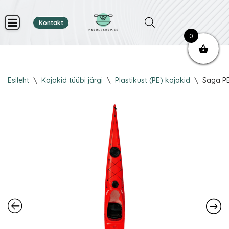
Kontakt
Skip
0
to
content
Esileht
\
Kajakid tüübi järgi
\
Plastikust (PE) kajakid
\
Saga P