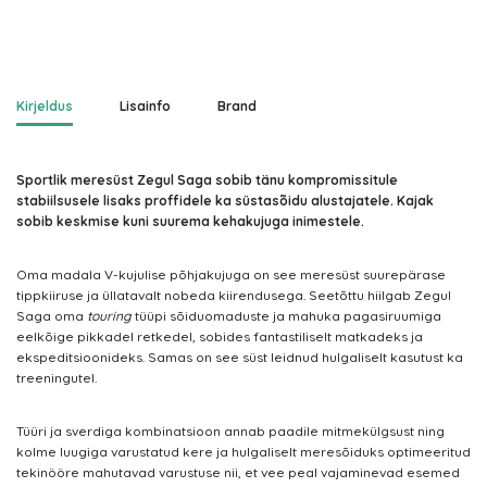
Kirjeldus
Lisainfo
Brand
Sportlik meresüst Zegul Saga sobib tänu kompromissitule
stabiilsusele lisaks proffidele ka süstasõidu alustajatele. Kajak
sobib keskmise kuni suurema kehakujuga inimestele.
Oma madala V-kujulise põhjakujuga on see meresüst suurepärase
tippkiiruse ja üllatavalt nobeda kiirendusega.
Seetõttu hiilgab Zegul
Saga oma
touring
tüüpi sõiduomaduste ja mahuka pagasiruumiga
eelkõige pikkadel retkedel, sobides fantastiliselt matkadeks ja
ekspeditsioonideks. Samas on see süst leidnud hulgaliselt kasutust ka
treeningutel.
Tüüri ja sverdiga kombinatsioon annab paadile mitmekülgsust ning
kolme luugiga varustatud kere ja hulgaliselt meresõiduks optimeeritud
tekinööre mahutavad varustuse nii, et vee peal vajaminevad esemed