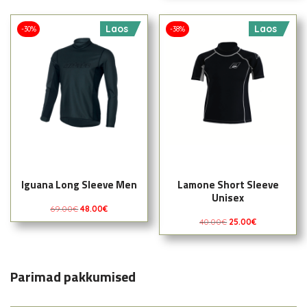
Laos
Laos
-30%
-38%
Iguana Long Sleeve Men
Lamone Short Sleeve
Unisex
69.00
€
48.00
€
40.00
€
25.00
€
Parimad pakkumised