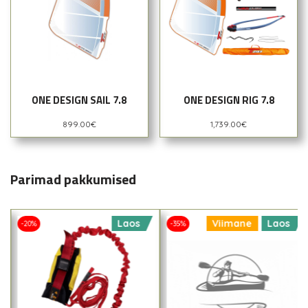
ONE DESIGN SAIL 7.8
ONE DESIGN RIG 7.8
899.00
€
1,739.00
€
Parimad pakkumised
Laos
Viimane
Laos
-20%
-35%