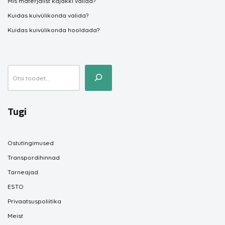
Mis materjalist kajakki valida?
Kuidas kuivülikonda valida?
Kuidas kuivülikonda hooldada?
Tugi
Ostutingimused
Transpordihinnad
Tarneajad
ESTO
Privaatsuspoliitika
Meist