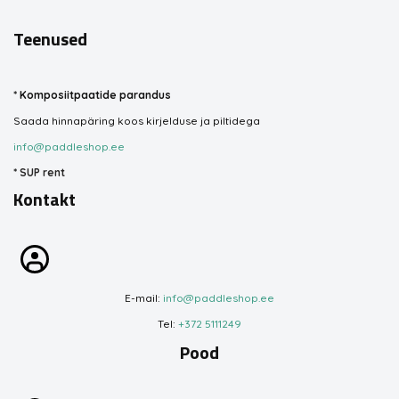
Teenused
*
Komposiitpaatide parandus
Saada hinnapäring koos kirjelduse ja piltidega
info@paddleshop.ee
*
SUP rent
Kontakt
E-mail:
info@paddleshop.ee
Tel:
+372 5111249
Pood