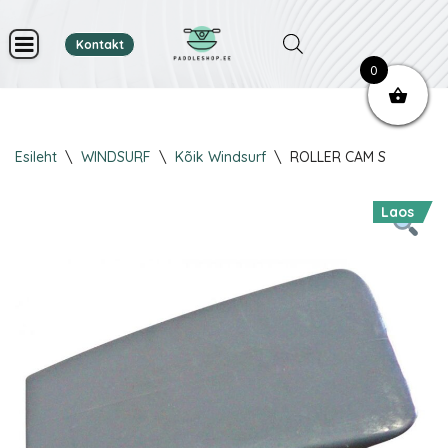
Kontakt
Skip
0
to
content
Esileht
\
WINDSURF
\
Kõik Windsurf
\
ROLLER CAM S
Laos