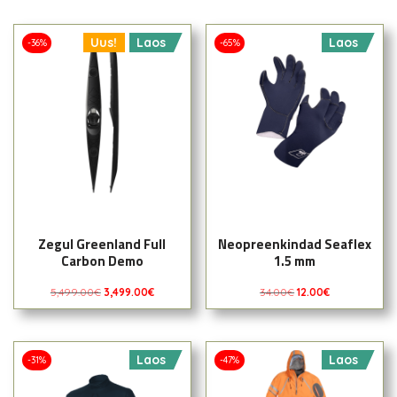
Uus!
Laos
Laos
-36%
-65%
Zegul Greenland Full
Neopreenkindad Seaflex
Carbon Demo
1.5 mm
5,499.00
€
3,499.00
€
34.00
€
12.00
€
Laos
Laos
-31%
-47%