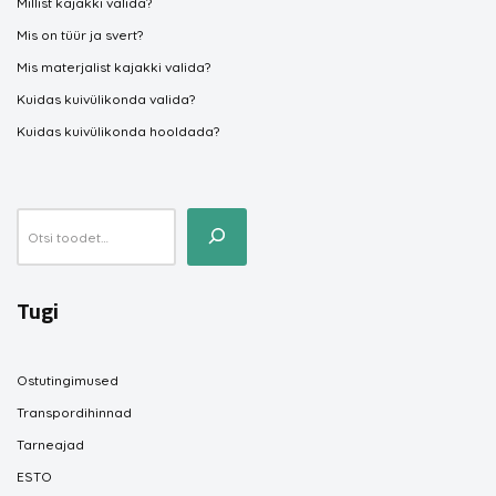
Millist kajakki valida?
Mis on tüür ja svert?
Mis materjalist kajakki valida?
Kuidas kuivülikonda valida?
Kuidas kuivülikonda hooldada?
Tugi
Ostutingimused
Transpordihinnad
Tarneajad
ESTO