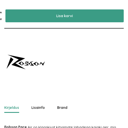
Lisa korvi
Kirjeldus
Lisainfo
Brand
Robson Pace
Air on klaaskiust kitsamate labadega kajaki aer, mis