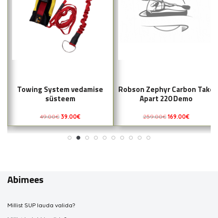
Towing System vedamise
Robson Zephyr Carbon Take
süsteem
Apart 220 Demo
49.00
€
39.00
€
259.00
€
169.00
€
Abimees
Millist SUP lauda valida?