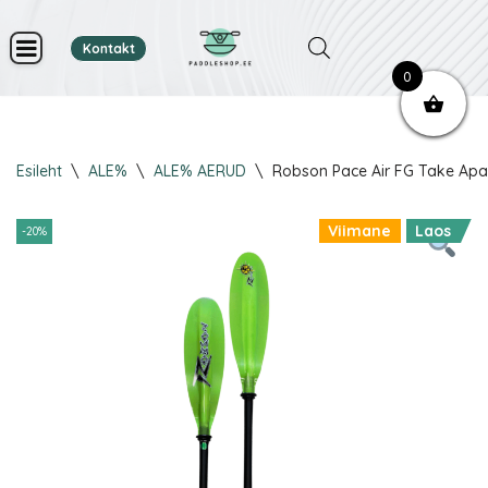
Kontakt
Skip
0
to
content
Esileht
\
ALE%
\
ALE% AERUD
\
Robson Pace Air FG Take Apa
Viimane
Laos
-20%