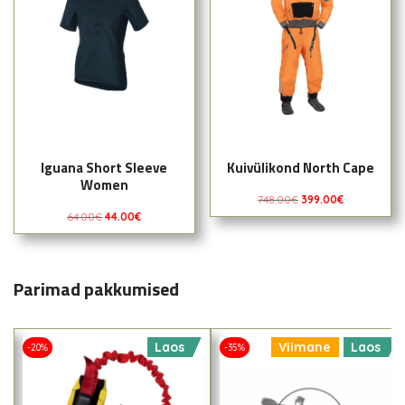
Iguana Short Sleeve
Kuivülikond North Cape
Women
748.00
€
399.00
€
64.00
€
44.00
€
Parimad pakkumised
Laos
Viimane
Laos
-20%
-35%