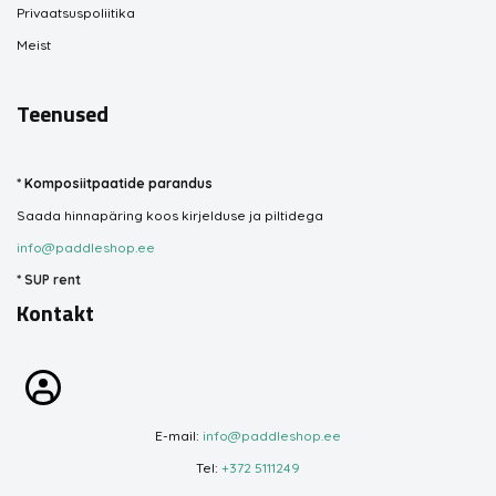
Privaatsuspoliitika
Meist
Teenused
*
Komposiitpaatide parandus
Saada hinnapäring koos kirjelduse ja piltidega
info@paddleshop.ee
*
SUP rent
Kontakt
E-mail:
info@paddleshop.ee
Tel:
+372 5111249