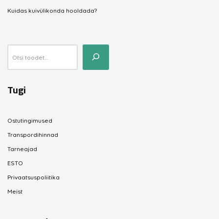
Kuidas kuivülikonda hooldada?
Tugi
Ostutingimused
Transpordihinnad
Tarneajad
ESTO
Privaatsuspoliitika
Meist