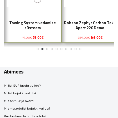
Towing System vedamise
Robson Zephyr Carbon Take
süsteem
Apart 220 Demo
49.00
€
39.00
€
259.00
€
169.00
€
Abimees
Millist SUP lauda valida?
Millist kajakki valida?
Mis on tüür ja svert?
Mis materjalist kajakki valida?
Kuidas kuivülikonda valida?