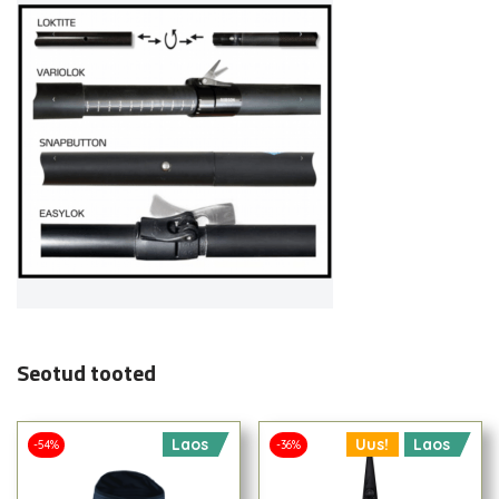
Seotud tooted
Laos
Uus!
Laos
-54%
-36%