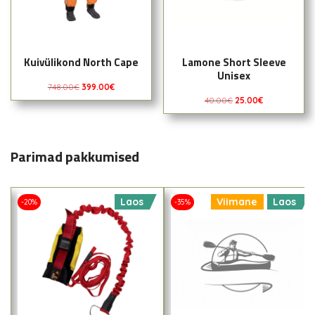
Kuivülikond North Cape
Lamone Short Sleeve
Unisex
748.00
€
399.00
€
40.00
€
25.00
€
Parimad pakkumised
Laos
Viimane
Laos
-20%
-35%