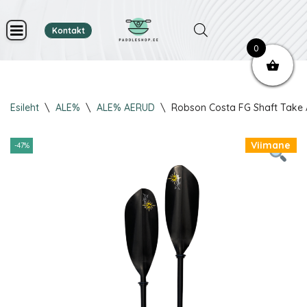
Kontakt
Skip
0
to
content
Esileht
\
ALE%
\
ALE% AERUD
\
Robson Costa FG Shaft Take 
Viimane
-47%