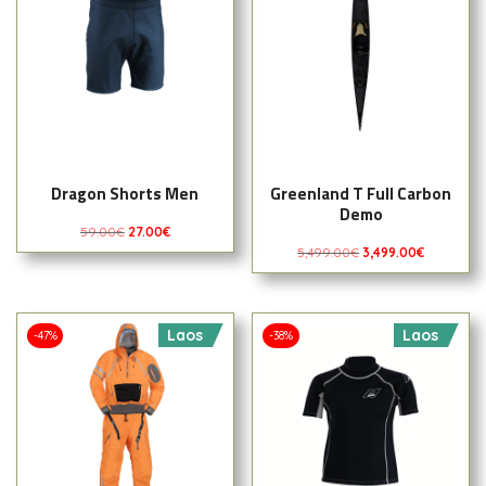
Dragon Shorts Men
Greenland T Full Carbon
Demo
59.00
€
27.00
€
5,499.00
€
3,499.00
€
Laos
Laos
-47%
-38%