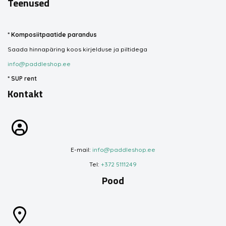
Teenused
*
Komposiitpaatide parandus
Saada hinnapäring koos kirjelduse ja piltidega
info@paddleshop.ee
*
SUP rent
Kontakt
E-mail:
info@paddleshop.ee
Tel:
+372 5111249
Pood