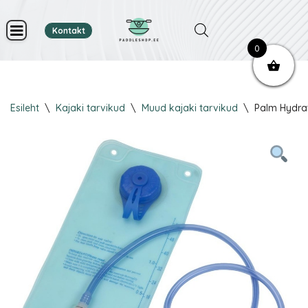
Kontakt
Skip
0
to
content
Esileht
\
Kajaki tarvikud
\
Muud kajaki tarvikud
\
Palm Hydrat