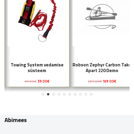
Towing System vedamise
Robson Zephyr Carbon Take
süsteem
Apart 220 Demo
49.00
€
39.00
€
259.00
€
169.00
€
Abimees