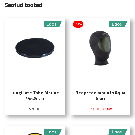
Seotud tooted
Laos
Laos
-24%
Luugikate Tahe Marine
Neopreenkapuuts Aqua
44×26 cm
Skin
57.00
€
25.00
€
19.00
€
Laos
Laos