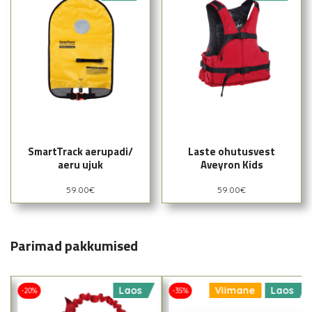
SmartTrack aerupadi/
Laste ohutusvest
aeru ujuk
Aveyron Kids
59.00
€
59.00
€
Parimad pakkumised
Laos
Viimane
Laos
-20%
-35%