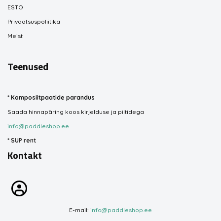
ESTO
Privaatsuspoliitika
Meist
Teenused
*
Komposiitpaatide parandus
Saada hinnapäring koos kirjelduse ja piltidega
info@paddleshop.ee
*
SUP rent
Kontakt
E-mail:
info@paddleshop.ee