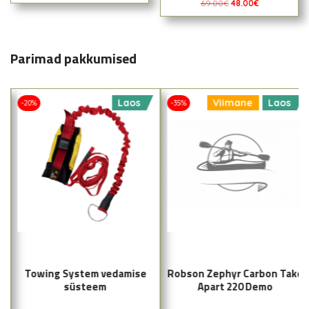
69.00
€
48.00
€
Parimad pakkumised
Laos
Viimane
Laos
-20%
-35%
Towing System vedamise
Robson Zephyr Carbon Take
süsteem
Apart 220 Demo