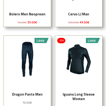
Bolero Men Neopreen
Cervo LJ Man
72.00
€
39.00
€
100.00
€
49.00
€
Laos
Laos
-30%
Dragon Pants Men
Iguana Long Sleeve
Women
70.00
€