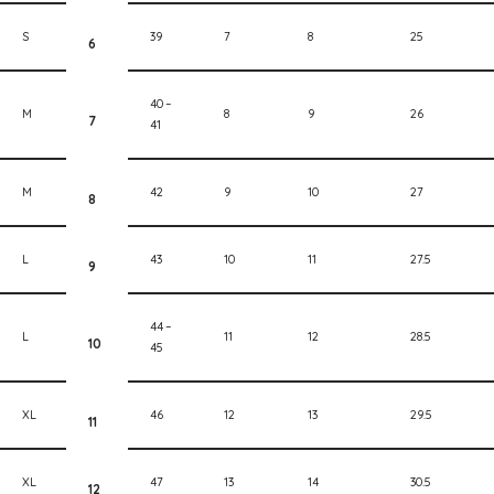
S
39
7
8
25
6
40 –
M
8
9
26
7
41
M
42
9
10
27
8
L
43
10
11
27.5
9
44 –
L
11
12
28.5
10
45
XL
46
12
13
29.5
11
XL
47
13
14
30.5
12