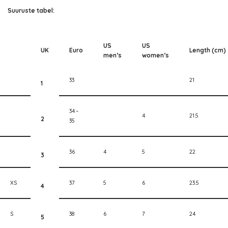
Suuruste tabel:
US
US
UK
Euro
Length (cm)
men’s
women’s
33
21
1
34 –
4
21.5
2
35
36
4
5
22
3
XS
37
5
6
23.5
4
S
38
6
7
24
5