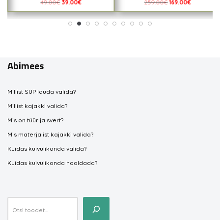
49.00
€
39.00
€
259.00
€
169.00
€
Abimees
Millist SUP lauda valida?
Millist kajakki valida?
Mis on tüür ja svert?
Mis materjalist kajakki valida?
Kuidas kuivülikonda valida?
Kuidas kuivülikonda hooldada?