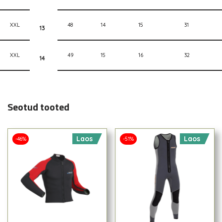
XXL
48
14
15
31
13
XXL
49
15
16
32
14
Seotud tooted
Laos
Laos
-46%
-51%