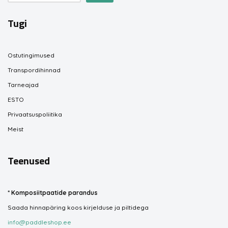
Tugi
Ostutingimused
Transpordihinnad
Tarneajad
ESTO
Privaatsuspoliitika
Meist
Teenused
*
Komposiitpaatide parandus
Saada hinnapäring koos kirjelduse ja piltidega
info@paddleshop.ee