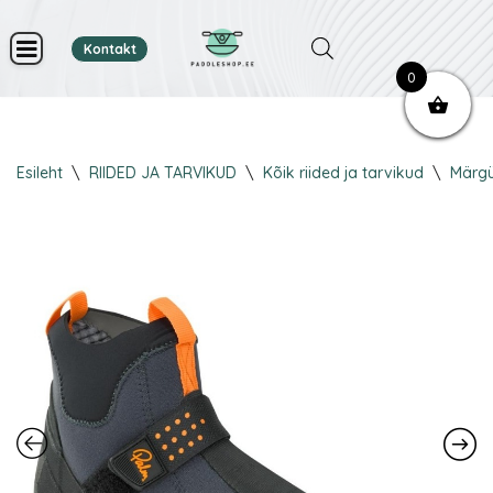
Kontakt
Skip
0
to
content
Esileht
\
RIIDED JA TARVIKUD
\
Kõik riided ja tarvikud
\
Märgü