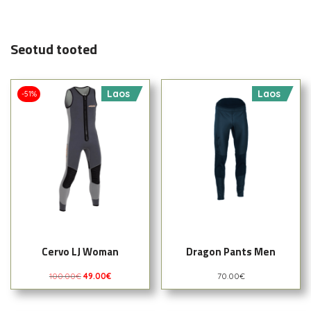
Seotud tooted
Laos
Laos
-51%
Cervo LJ Woman
Dragon Pants Men
100.00
€
49.00
€
70.00
€