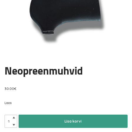
Neopreenmuhvid
30.00
€
Laos
Lisa korvi