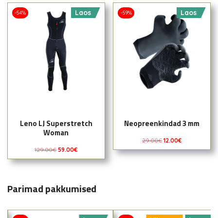
Laos
Laos
-54%
-59%
Leno LJ Superstretch
Neopreenkindad 3 mm
Woman
29.00
€
12.00
€
129.00
€
59.00
€
Parimad pakkumised