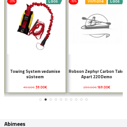
Laos
Viimane
Laos
-20%
-35%
Towing System vedamise
Robson Zephyr Carbon Take
süsteem
Apart 220 Demo
49.00
€
39.00
€
259.00
€
169.00
€
Abimees