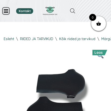
Kontakt
Skip
0
to
content
Esileht
\
RIIDED JA TARVIKUD
\
Kõik riided ja tarvikud
\
Märgü
Laos