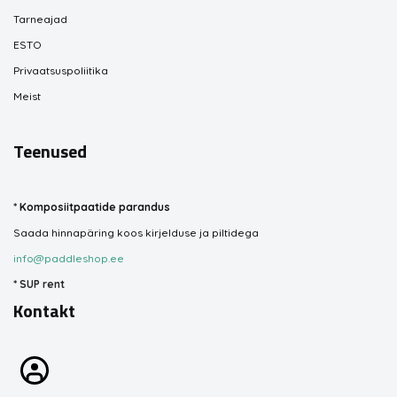
Tarneajad
ESTO
Privaatsuspoliitika
Meist
Teenused
*
Komposiitpaatide parandus
Saada hinnapäring koos kirjelduse ja piltidega
info@paddleshop.ee
*
SUP rent
Kontakt