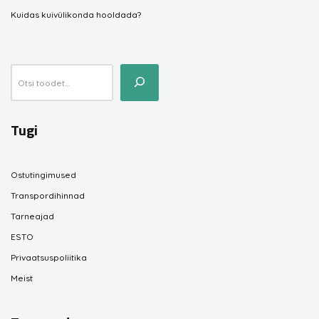
Kuidas kuivülikonda hooldada?
Tugi
Ostutingimused
Transpordihinnad
Tarneajad
ESTO
Privaatsuspoliitika
Meist