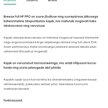
Kirjeldus
Lisainfo
Brand
Breeze Full HP PRO on suure jõudluse ning suurepärase jäikusega
kaheistmeline täispumbatav kajak, mis mahutab mugavalt kaks
täiskasvanut ning varustuse.
Kajaki standardvarustuses on mitmeid mugavust lisavaid elemente
nagu ergonoomilised kõrge seljatoega istmed ning full-deck EVA
foam pehmendus. Kahe kinnitusega jalatoed aitavad läbida pikki
vahemaid tõhusalt ja mugavalt.
Kajak on varustatud tüürisüsteemiga, mis aitab hõlpsasti kurssi
hoida ning süsta jalatugede abil juhtida.
Kajakki saab soovi korral teha ka üheistmeliseks (reguleeritavad
istmeasendid), pakkudes sellisel juhul täiendava hoiuruumi
matkavarustusele.
Funktsioonid: