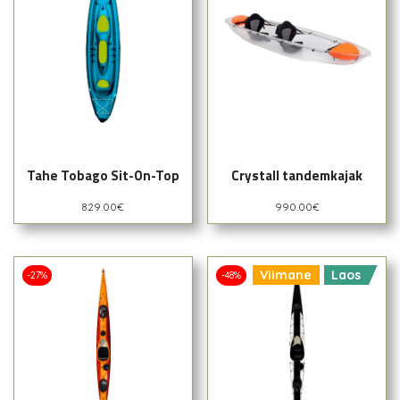
Tahe Tobago Sit-On-Top
Crystall tandemkajak
829.00
€
990.00
€
Viimane
Laos
-27%
-48%