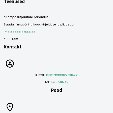
Teenused
*
Komposiitpaatide parandus
Saada hinnapäring koos kirjelduse ja piltidega
info@paddleshop.ee
*
SUP rent
Kontakt
E-mail:
info@paddleshop.ee
Tel:
+372 5111249
Pood