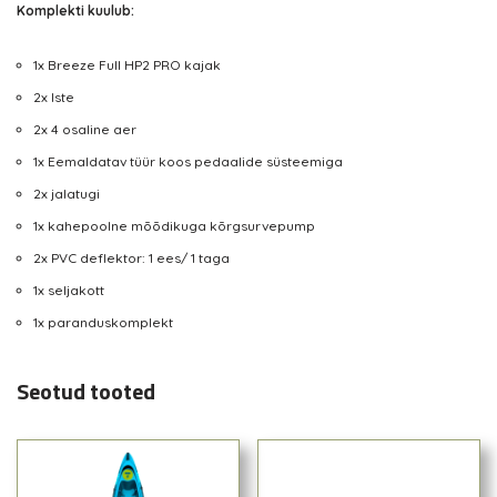
Komplekti kuulub:
1x Breeze Full HP2 PRO kajak
2x Iste
2x 4 osaline aer
1x Eemaldatav tüür koos pedaalide süsteemiga
2x jalatugi
1x kahepoolne mõõdikuga kõrgsurvepump
2x PVC deflektor: 1 ees/ 1 taga
1x seljakott
1x paranduskomplekt
Seotud tooted