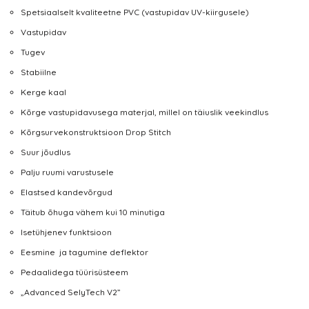
Spetsiaalselt kvaliteetne PVC (vastupidav UV-kiirgusele)
Vastupidav
Tugev
Stabiilne
Kerge kaal
Kõrge vastupidavusega materjal, millel on täiuslik veekindlus
Kõrgsurvekonstruktsioon Drop Stitch
Suur jõudlus
Palju ruumi varustusele
Elastsed kandevõrgud
Täitub õhuga vähem kui 10 minutiga
Isetühjenev funktsioon
Eesmine ja tagumine deflektor
Pedaalidega tüürisüsteem
„Advanced SelyTech V2”