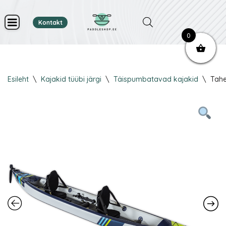
Kontakt
Skip
0
to
content
Esileht
\
Kajakid tüübi järgi
\
Täispumbatavad kajakid
\
Tahe