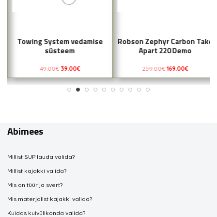
Towing System vedamise
Robson Zephyr Carbon Take
süsteem
Apart 220 Demo
49.00
€
39.00
€
259.00
€
169.00
€
Abimees
Millist SUP lauda valida?
Millist kajakki valida?
Mis on tüür ja svert?
Mis materjalist kajakki valida?
Kuidas kuivülikonda valida?