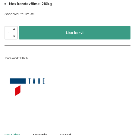
Max kandevõime: 210kg
Saadaval tellimisel
Lisa korvi
Tootekood:
108219