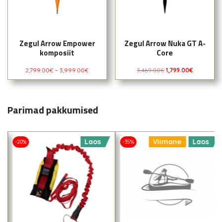
Zegul Arrow Empower
Zegul Arrow Nuka GT A-
komposiit
Core
2,799.00
€
–
3,999.00
€
3,469.00
€
1,799.00
€
Parimad pakkumised
Laos
Viimane
Laos
-20%
-35%