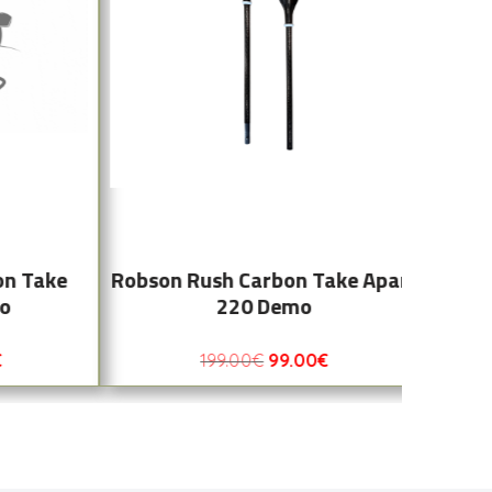
on Take
Robson Rush Carbon Take Apart
mo
220 Demo
€
199.00
€
99.00
€