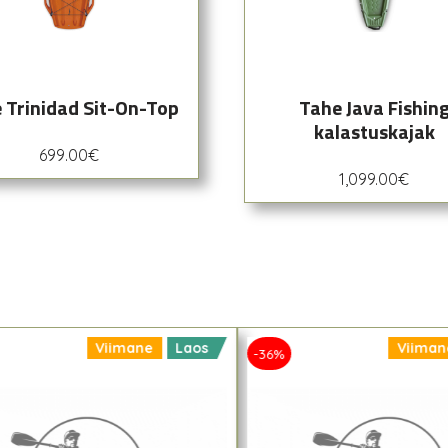
 Trinidad Sit-On-Top
Tahe Java Fishin
kalastuskajak
699.00
€
1,099.00
€
Viimane
Laos
Viiman
-36%