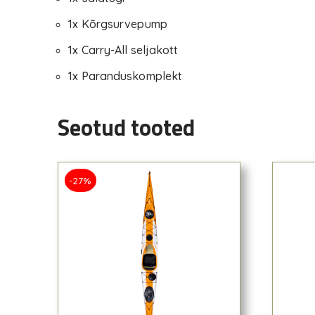
1x Kõrgsurvepump
1x Carry-All seljakott
1x Paranduskomplekt
Seotud tooted
-27%