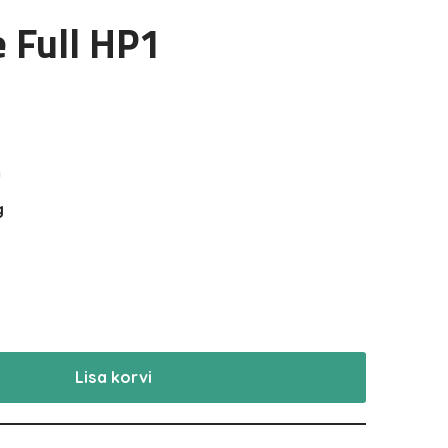
 Full HP1
m
g
Lisa korvi