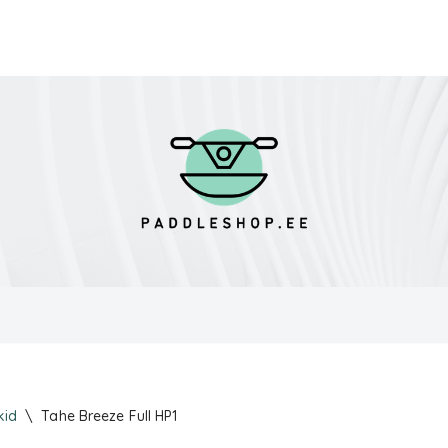
kid
\
Tahe Breeze Full HP1