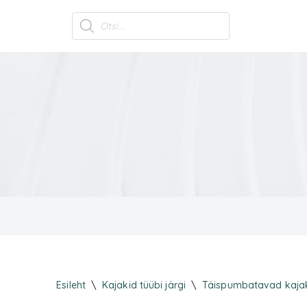
Skip
to
content
Esileht
\
Kajakid tüübi järgi
\
Täispumbatavad kaja