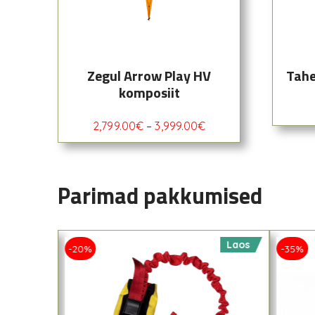
Zegul Arrow Play HV
Tahe
komposiit
2,799.00
€
–
3,999.00
€
Parimad pakkumised
Laos
Laos
-20%
-35%