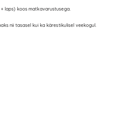
u + laps) koos matkavarustusega.
s nii tasasel kui ka kärestikulisel veekogul.