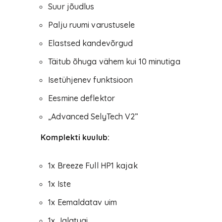
Suur jõudlus
Palju ruumi varustusele
Elastsed kandevõrgud
Täitub õhuga vähem kui 10 minutiga
Isetühjenev funktsioon
Eesmine deflektor
„Advanced SelyTech V2”
Komplekti kuulub:
1x Breeze Full HP1 kajak
1x Iste
1x Eemaldatav uim
1x Jalatugi