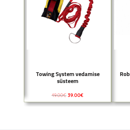
ng Belt
Towing System vedamise
Rob
süsteem
49.00
€
39.00
€