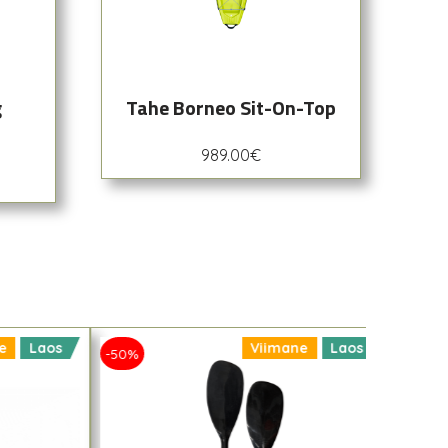
g
Tahe Borneo Sit-On-Top
989.00
€
e
Laos
Viimane
Laos
-50%
-40%