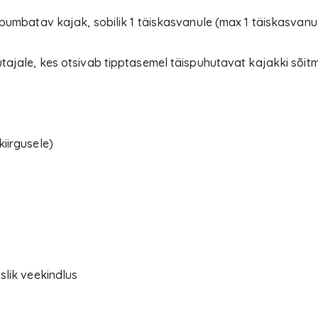
spumbatav kajak, sobilik 1 täiskasvanule (max 1 täiskasvan
jale, kes otsivab tipptasemel täispuhutavat kajakki sõitmak
iirgusele)
slik veekindlus