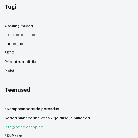
Tugi
Ostutingimused
Transpordihinnad
Tarneajad
ESTO
Privaatsuspoliitika
Meist
Teenused
*
Komposiitpaatide parandus
Saada hinnapäring koos kirjelduse ja piltidega
info@paddleshop.ee
*
SUP rent