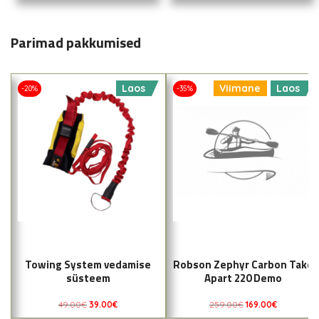
Parimad pakkumised
Laos
Viimane
Laos
-20%
-35%
Towing System vedamise
Robson Zephyr Carbon Take
süsteem
Apart 220 Demo
49.00
€
39.00
€
259.00
€
169.00
€