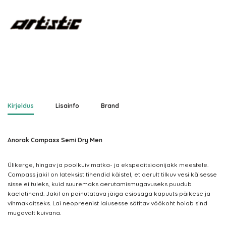
Kirjeldus
Lisainfo
Brand
Anorak Compass Semi Dry Men
Ülikerge, hingav ja poolkuiv matka- ja ekspeditsioonijakk meestele.
Compass jakil on lateksist tihendid käistel, et aerult tilkuv vesi käisesse
sisse ei tuleks, kuid suuremaks aerutamismugavuseks puudub
kaelatihend. Jakil on painutatava jäiga esiosaga kapuuts päikese ja
vihmakaitseks. Lai neopreenist laiusesse sätitav vöökoht hoiab sind
mugavalt kuivana.