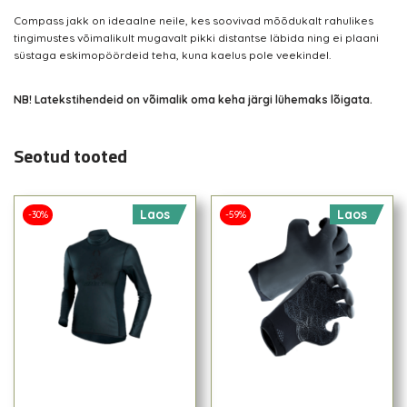
Compass jakk on ideaalne neile, kes soovivad mõõdukalt rahulikes
tingimustes võimalikult mugavalt pikki distantse läbida ning ei plaani
süstaga eskimopöördeid teha, kuna kaelus pole veekindel.
NB! Latekstihendeid on võimalik oma keha järgi lühemaks lõigata.
Seotud tooted
Laos
Laos
-30%
-59%