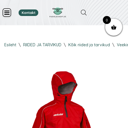
Kontakt
Skip
0
to
content
Esileht
\
RIIDED JA TARVIKUD
\
Kõik riided ja tarvikud
\
Veeki