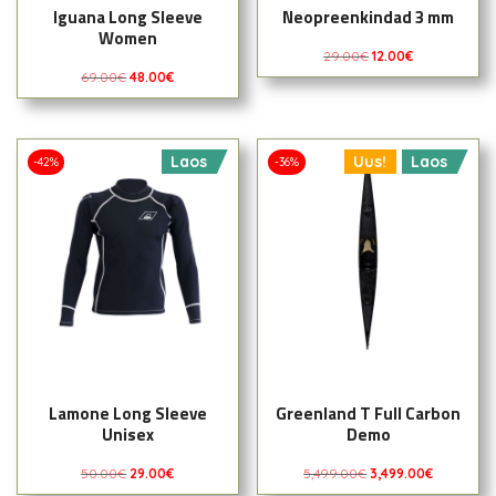
Iguana Long Sleeve
Neopreenkindad 3 mm
Women
29.00
€
12.00
€
69.00
€
48.00
€
Laos
Uus!
Laos
-42%
-36%
Lamone Long Sleeve
Greenland T Full Carbon
Unisex
Demo
50.00
€
29.00
€
5,499.00
€
3,499.00
€