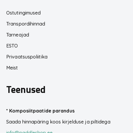
Ostutingimused
Transpordihinnad
Tarneajad
ESTO
Privaatsuspoliitika
Meist
Teenused
*
Komposiitpaatide parandus
Saada hinnapäring koos kirjelduse ja piltidega
info@paddleshop.ee