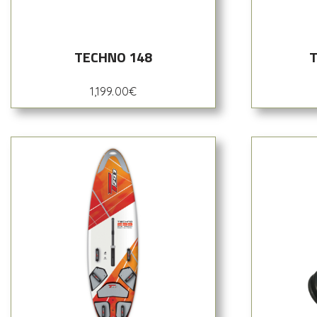
TECHNO 148
T
1,199.00
€