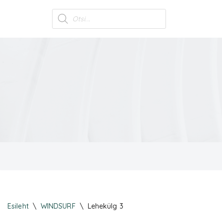
Skip
to
content
Esileht
\
WINDSURF
\
Lehekülg 3