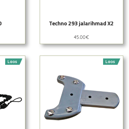
D
Techno 293 jalarihmad X2
45.00
€
Laos
Laos