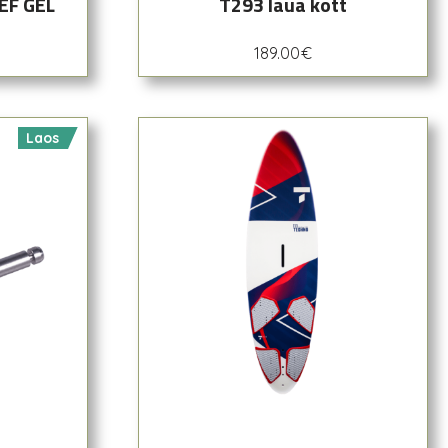
EF GEL
T293 laua kott
189.00
€
Laos