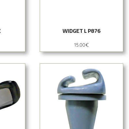
E
WIDGET L P876
15.00
€