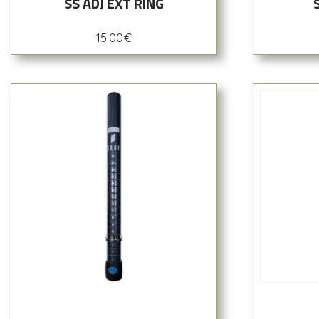
SS ADJ EXT RING
15.00
€