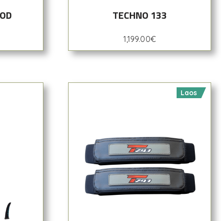
 OD
TECHNO 133
1,199.00
€
Laos