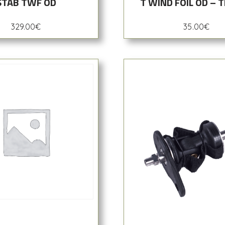
STAB TWF OD
T WIND FOIL OD – T
329.00
€
35.00
€