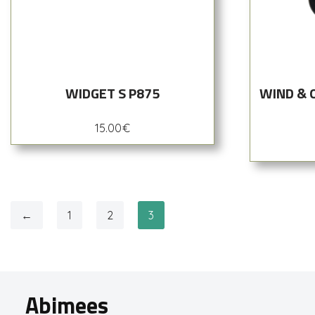
WIDGET S P875
WIND & 
15.00
€
←
1
2
3
Abimees