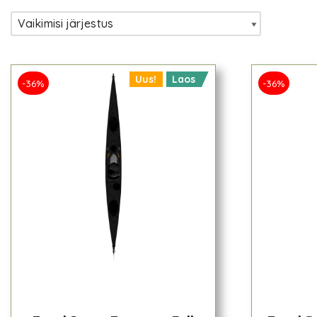
Uus!
Laos
-36%
-36%