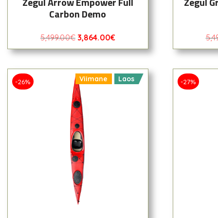
Zegul Arrow Empower Full
Zegul G
Carbon Demo
5,499.00
€
3,864.00
€
5,4
Viimane
Laos
-26%
-27%