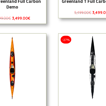
reenland Full Carbon
Greenland T Full Car
Demo
5,499.00
€
3,499.
99.00
€
3,499.00
€
-27%