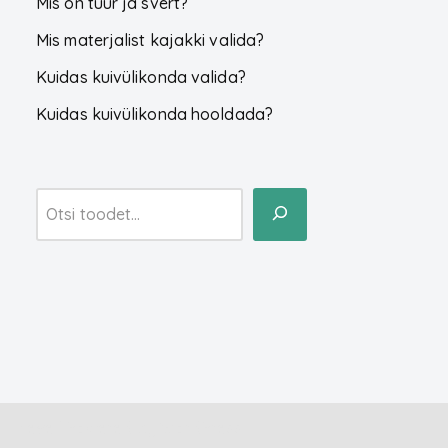
Mis on tüür ja svert?
Mis materjalist kajakki valida?
Kuidas kuivülikonda valida?
Kuidas kuivülikonda hooldada?
Neve
| Powered by
WordPress