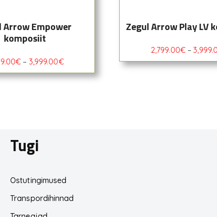
l Arrow Empower
Zegul Arrow Play LV 
komposiit
2,799.00
€
–
3,999.
99.00
€
–
3,999.00
€
Tugi
Ostutingimused
Transpordihinnad
Tarneajad