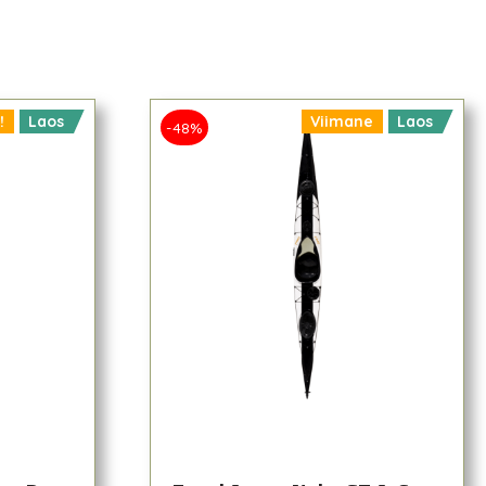
!
Laos
Viimane
Laos
-48%