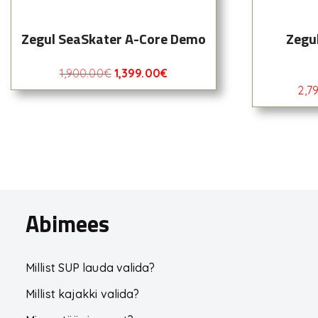
Zegul SeaSkater A-Core Demo
Zegu
1,900.00
€
1,399.00
€
2,7
Abimees
Millist SUP lauda valida?
Millist kajakki valida?