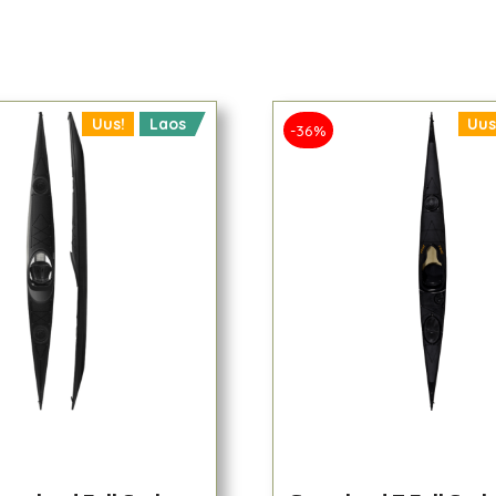
Uus!
Laos
Uus
-36%