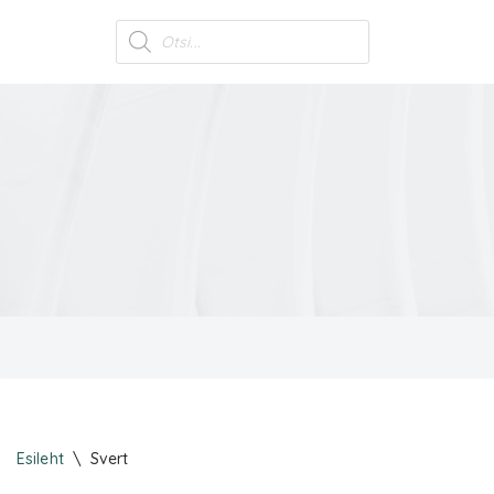
Skip
to
content
Esileht
\
Svert