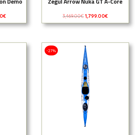
bon Demo
Zegul Arrow Nuka GT A-Core
00
€
3,469.00
€
1,799.00
€
-27%