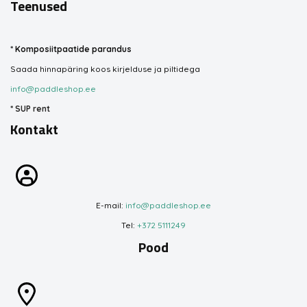
Teenused
*
Komposiitpaatide parandus
Saada hinnapäring koos kirjelduse ja piltidega
info@paddleshop.ee
*
SUP rent
Kontakt
E-mail:
info@paddleshop.ee
Tel:
+372 5111249
Pood