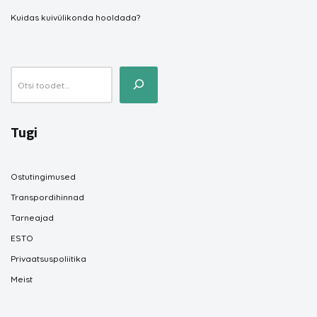
Kuidas kuivülikonda hooldada?
Tugi
Ostutingimused
Transpordihinnad
Tarneajad
ESTO
Privaatsuspoliitika
Meist