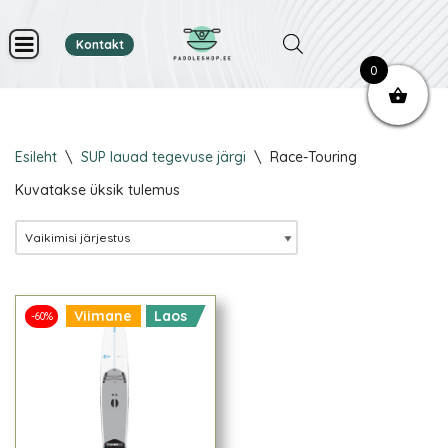
Kontakt
Skip
0
to
content
Esileht
\
SUP lauad tegevuse järgi
\
Race-Touring
Kuvatakse üksik tulemus
Viimane
Laos
-60%