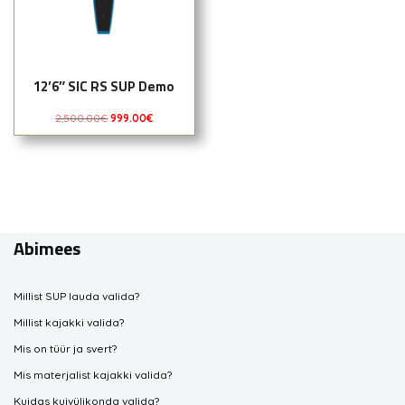
12’6″ SIC RS SUP Demo
2,500.00
€
999.00
€
Abimees
Millist SUP lauda valida?
Millist kajakki valida?
Mis on tüür ja svert?
Mis materjalist kajakki valida?
Kuidas kuivülikonda valida?