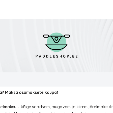
ga? Maksa osamaksete kaupa!
relmaksu
– kõige soodsam, mugavam ja kiirem järelmaksulink