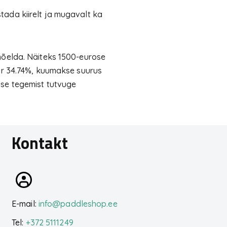
ada kiirelt ja mugavalt ka
mõelda. Näiteks 1500-eurose
äär 34.74%, kuumakse suurus
use tegemist tutvuge
Kontakt
E-mail:
info@paddleshop.ee
Tel:
+372 5111249