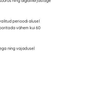
uurus ning digiallkirjastage
alitud perioodi alusel
ooritada vähem kui 60
ega ning vajadusel