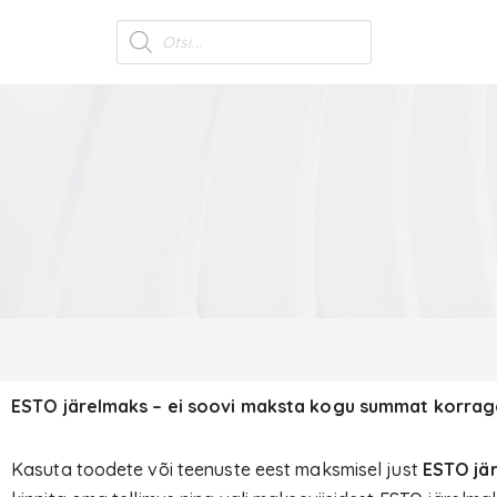
Skip
to
content
ESTO järelmaks – ei soovi maksta kogu summat korra
Kasuta toodete või teenuste eest maksmisel just
ESTO jä