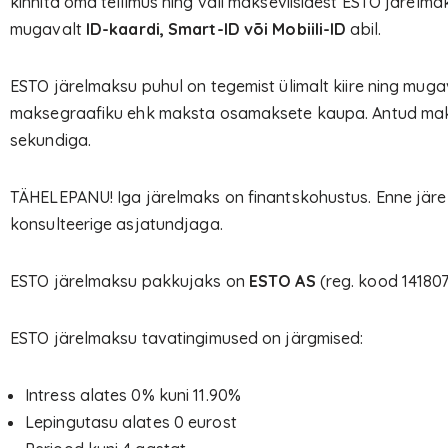
kinnita oma tellimus ning vali makseviisidest ESTO järelma
mugavalt
ID-kaardi, Smart-ID või Mobiili-ID
abil.
ESTO järelmaksu puhul on tegemist ülimalt kiire ning muga
maksegraafiku ehk maksta osamaksete kaupa. Antud makse
sekundiga.
TÄHELEPANU! Iga järelmaks on finantskohustus. Enne järe
konsulteerige asjatundjaga.
ESTO järelmaksu pakkujaks on
ESTO AS
(reg. kood 141807
ESTO järelmaksu tavatingimused on järgmised:
Intress alates 0% kuni 11.90%
Lepingutasu alates 0 eurost