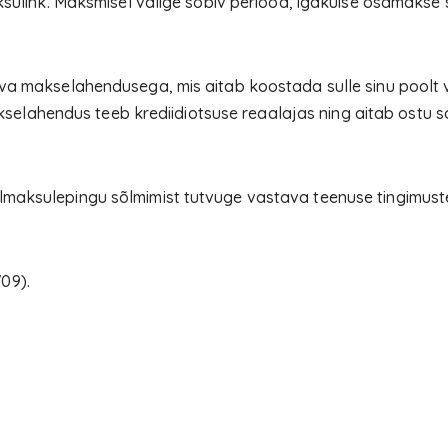
ksulink. Maksmisel valige sobiv periood, igakuise osamakse s
va makselahendusega, mis aitab koostada sulle sinu poolt v
lahendus teeb krediidiotsuse reaalajas ning aitab ostu s
lmaksulepingu sõlmimist tutvuge vastava teenuse tingimust
09).