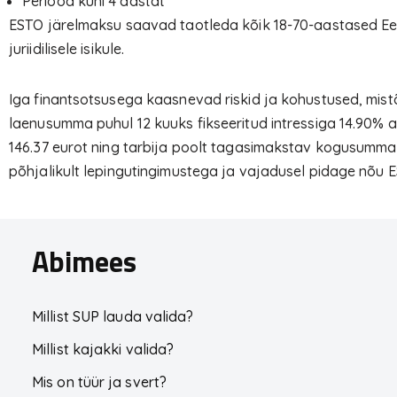
Periood kuni 4 aastat
ESTO järelmaksu saavad taotleda kõik 18-70-aastased Eest
juriidilisele isikule.
Iga finantsotsusega kaasnevad riskid ja kohustused, mist
laenusumma puhul 12 kuuks fikseeritud intressiga 14.90% 
146.37 eurot ning tarbija poolt tagasimakstav kogusumma 
põhjalikult lepingutingimustega ja vajadusel pidage nõu
Abimees
Millist SUP lauda valida?
Millist kajakki valida?
Mis on tüür ja svert?