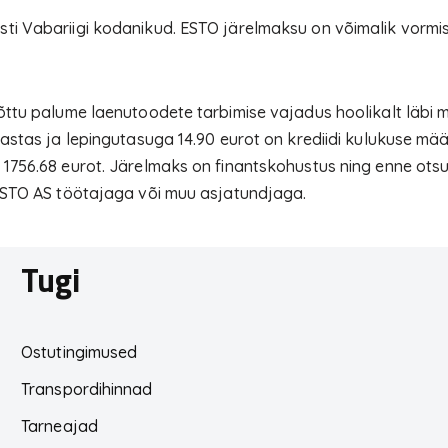
i Vabariigi kodanikud. ESTO järelmaksu on võimalik vormist
õttu palume laenutoodete tarbimise vajadus hoolikalt läbi 
aastas ja lepingutasuga 14.90 eurot on krediidi kulukuse m
1756.68 eurot. Järelmaks on finantskohustus ning enne ots
 ESTO AS töötajaga või muu asjatundjaga.
Tugi
Ostutingimused
Transpordihinnad
Tarneajad