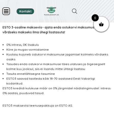
Kontakt
Skip
0
to
content
ESTO 3-osaline makseviis- ajata enda ostukorvi maksumus kolmeks
võrdseks makseks ilma ühegi lisatasuta!
0% intress, 0€ lisakulu
Kiire ja mugav vormistamine
Kuutasu kujuneb ostukorvi maksumuse jagamisel kolmeks võrdseks
osaks
Tasudes enda ostukorvi maksumuse täies ulatuses ja õigeaegselt
kolme kuu jooksul, siis ei lisandu mitte ühtegi lisatasu
Tasuta ennetähtaegne tasumine
ESTO3 saavad taotleda kõik 18-70 aastased Eesti Vabariigi
kodanikud.
ESTO3 krediidi kulukuse määr on 0% järgmistel näidistingimustel: intress
0% aastas, puuduvad tasud.
ESTO3 makseviisi teenusepakkuja on ESTO AS.