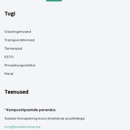
Tugi
Ostutingimused
Transpordihinnad
Tarneajad
ESTO
Privaatsuspoliitika
Meist
Teenused
*
Komposiitpaatide parandus
Saada hinnapäring koos kirjelduse ja piltidega
info@paddleshop.ee